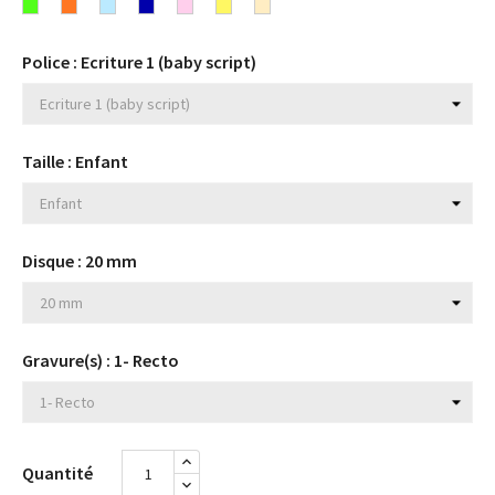
turquoise
Fluo
Fluo
Bleu
Bleu
Rose
Jaune
Beige
Fuchsia
jaune
rose
vert
orange
ciel
marine
clair
Police : Ecriture 1 (baby script)
Taille : Enfant
Disque : 20 mm
Gravure(s) : 1- Recto
Quantité