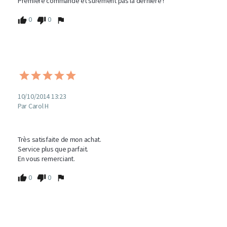
Première commande et sûrement pas la dernière !
0
0
10/10/2014 13:23
Par Carol H
Très satisfaite de mon achat.

Service plus que parfait.

En vous remerciant.
0
0