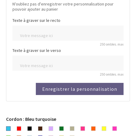
N'oubliez pas d'enregistrer votre personnalisation pour
pouvoir ajouter au panier
Texte à graver sur le recto
250 ombles. max
Texte à graver sur le verso
250 ombles. max
Enregistrer la personnalisation
Cordon : Bleu turquoise
Bleu
Rouge
Noir
Chocolat
Lavande
Vert
Gris
Rose
Orange
Fluo
Fluo