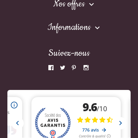
Nos offres

Informations

Suivez-nous