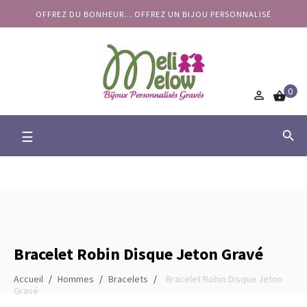
OFFREZ DU BONHEUR... OFFREZ UN BIJOU PERSONNALISÉ
0


Basculer
☰

la
navigation
Bracelet Robin Disque Jeton Gravé
Accueil
Hommes
Bracelets
Bracelet Robin Disque Jeton
Gravé