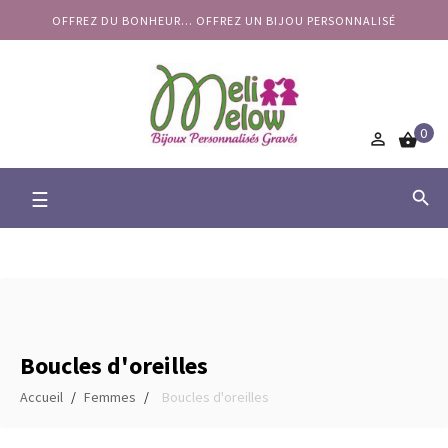
OFFREZ DU BONHEUR... OFFREZ UN BIJOU PERSONNALISÉ
0


Basculer
☰

la
navigation
Boucles d'oreilles
Accueil
Femmes
Boucles d'oreilles