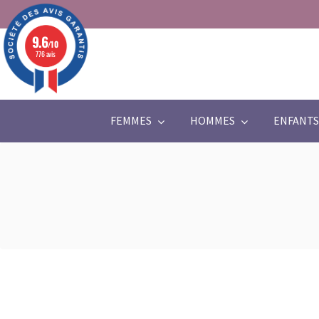
9.6
/10
776 avis
FEMMES
HOMMES
ENFANTS