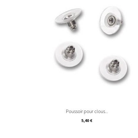
Ajouter au panier
Poussoir pour clous...
5,40 €