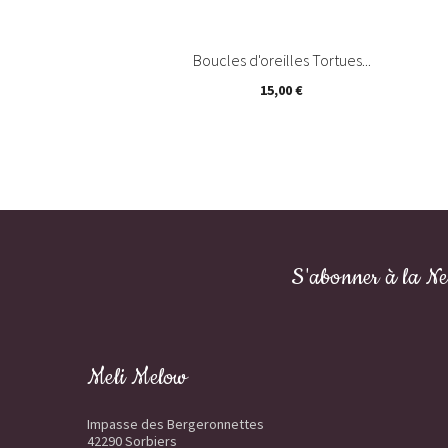
Boucles d'oreilles Tortues...
15,00 €
S'abonner à la Ne
Meli Melow
Impasse des Bergeronnettes
42290 Sorbiers