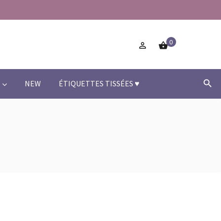
0



NEW
ÉTIQUETTES TISSÉES ♥