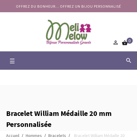
OFFREZ DU BONHEUR... OFFREZ UN BIJOU PERSONNALISÉ
0


Basculer
☰

la
navigation
Bracelet William Médaille 20 mm
Personnalisée
Accueil
Hommes
Bracelets
Bracelet William Médaille 20