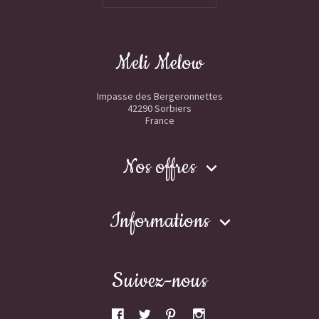
Meli Melow
Impasse des Bergeronnettes
42290 Sorbiers
France
Nos offres

Informations

Suivez-nous