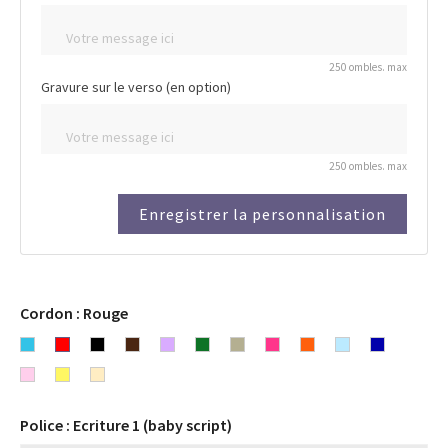
250 ombles. max
Gravure sur le verso (en option)
250 ombles. max
Enregistrer la personnalisation
Cordon : Rouge
Bleu
Rouge
Noir
Chocolat
Lavande
Vert
Gris
Rose
Orange
Bleu
Bleu
turquoise
Rose
Jaune
Beige
Fuchsia
ciel
marine
clair
Police : Ecriture 1 (baby script)