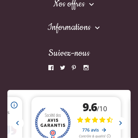
Nos offres

Informations

Suivez-nous