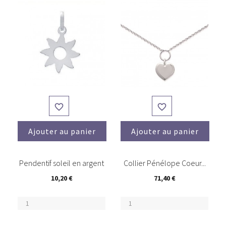


Ajouter au panier
Ajouter au panier
(1)
Pendentif soleil en argent
Collier Pénélope Coeur...
10,20 €
71,40 €