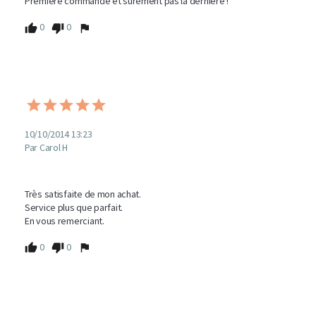
Première commande et sûrement pas la dernière !
0
0
10/10/2014 13:23
Par Carol H
Très satisfaite de mon achat.

Service plus que parfait.

En vous remerciant.
0
0