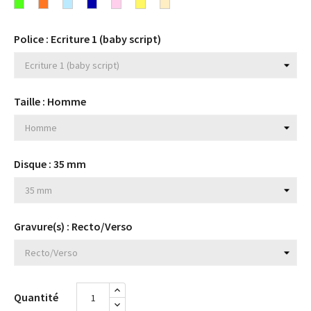
turquoise
Fluo
Fluo
Bleu
Bleu
Rose
Jaune
Beige
Fuchsia
jaune
rose
vert
orange
ciel
marine
clair
Police : Ecriture 1 (baby script)
Taille : Homme
Disque : 35 mm
Gravure(s) : Recto/Verso
Quantité