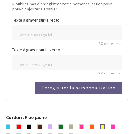
N'oubliez pas d'enregistrer votre personnalisation pour
pouvoir ajouter au panier
Texte à graver sur le recto
250 ombles. max
Texte à graver sur le verso
250 ombles. max
Enregistrer la personnalisation
Cordon : Fluo jaune
Bleu
Rouge
Noir
Chocolat
Lavande
Vert
Gris
Rose
Orange
Fluo
Fluo