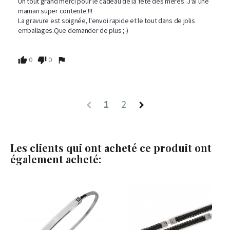
Un tout grand merci pour le cadeau de la fête des mères. J'ai une 
maman super contente !!! 

La gravure est soignée, l'envoi rapide et le tout dans de jolis 
emballages.Que demander de plus ;-) 

0
0
1
2
Les clients qui ont acheté ce produit ont
également acheté: