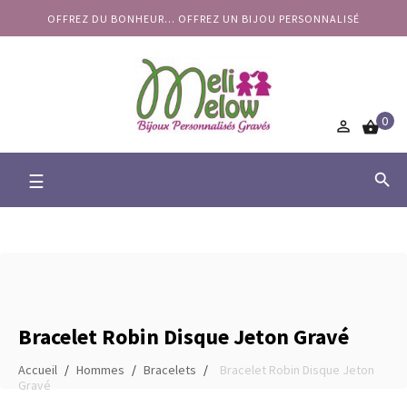
OFFREZ DU BONHEUR... OFFREZ UN BIJOU PERSONNALISÉ
0


Basculer
☰

la
navigation
Bracelet Robin Disque Jeton Gravé
Accueil
Hommes
Bracelets
Bracelet Robin Disque Jeton
Gravé