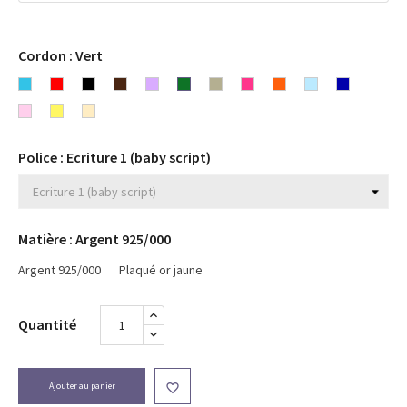
Cordon : Vert
Bleu
Rouge
Noir
Chocolat
Lavande
Vert
Gris
Rose
Orange
Bleu
Bleu
turquoise
Rose
Jaune
Beige
Fuchsia
ciel
marine
clair
Police : Ecriture 1 (baby script)
Matière : Argent 925/000
Argent 925/000
Plaqué or jaune
Quantité
Ajouter au panier
