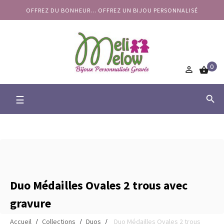
OFFREZ DU BONHEUR... OFFREZ UN BIJOU PERSONNALISÉ
0


Basculer
☰

la
navigation
Duo Médailles Ovales 2 trous avec
gravure
Accueil
Collections
Duos
Duo Médailles Ovales 2 trous