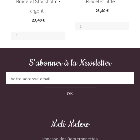
Bracelet Stockholm •
Bracelet Little...
argent...
23,40 €
23,40 €
S'abonner à la Newsletter
OK
Meli Melow
Impasse des Bergeronnettes