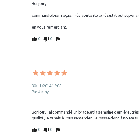
Bonjour,

commande bien reçue. Très contente le résultat est super c'e
en vous remerciant.
0
0
30/11/2014 13:08
Par Jenny L
Bonjour, j'ai commandé un bracelet la semaine dernière, très 
qualité, je tenais à vous remercier. Je passe donc à nouv
0
0