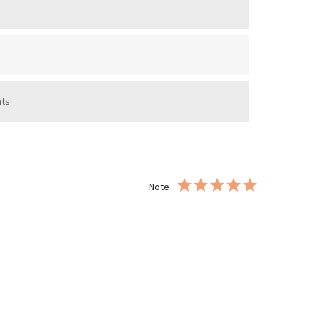
ats
Note