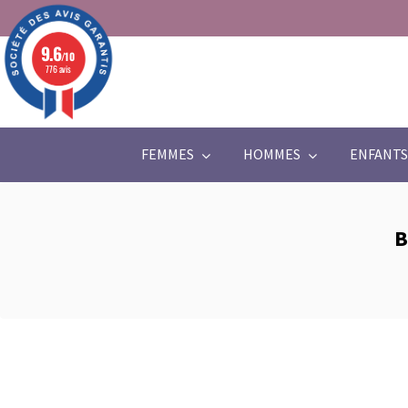
9.6
/10
776 avis
FEMMES
HOMMES
ENFANTS
B