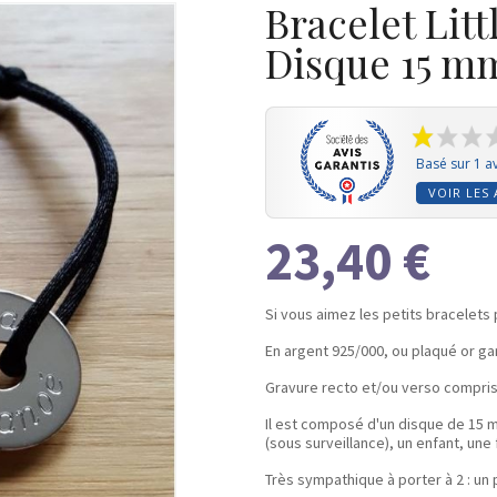
Bracelet Litt
Disque 15 m
Basé sur 1 av
VOIR LES 
23,40 €
Si vous aimez les petits bracelets 
En argent 925/000, ou plaqué or gar
Gravure recto et/ou verso compri
Il est composé d'un disque de 15 m
(sous surveillance), un enfant, u
Très sympathique à porter à 2 : un p