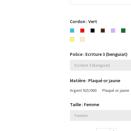
Cordon : Vert
Bleu
Rouge
Noir
Chocolat
Lavande
Ver
turquoise
Jaune
Beige
Police : Ecriture 3 (benguiat)
Matière : Plaqué or jaune
Argent 925/000
Plaqué or jaune
Taille : Femme