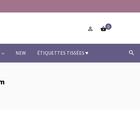
0



NEW
ÉTIQUETTES TISSÉES ♥
mm