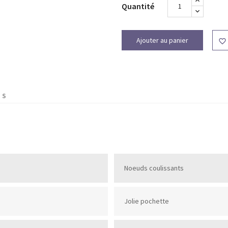
Quantité
Ajouter au panier

TS
Noeuds coulissants
Jolie pochette