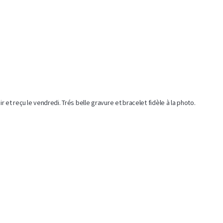
et reçu le vendredi. Trés belle gravure et bracelet fidèle à la photo.