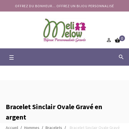
OFFREZ DU BONHEUR... OFFREZ UN BIJOU PERSONNALISÉ
0


Basculer
☰

la
navigation
Bracelet Sinclair Ovale Gravé en
argent
Accueil
Hommes
Bracelets
Bracelet Sinclair Ovale Gravé