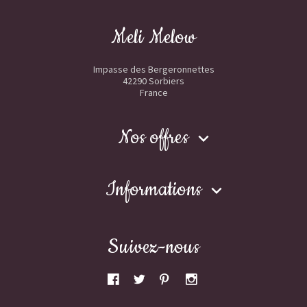
Meli Melow
Impasse des Bergeronnettes
42290 Sorbiers
France
Nos offres

Informations

Suivez-nous