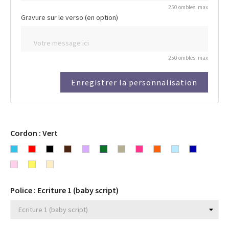
250 ombles. max
Gravure sur le verso (en option)
250 ombles. max
Enregistrer la personnalisation
Cordon : Vert
Bleu
Rouge
Noir
Chocolat
Lavande
Vert
Gris
Rose
Orange
Bleu
Bleu
turquoise
Rose
Jaune
Beige
Fuchsia
ciel
marine
clair
Police : Ecriture 1 (baby script)