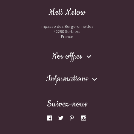
Meli Melow
Impasse des Bergeronnettes
42290 Sorbiers
France
Nos offres

Informations

Suivez-nous