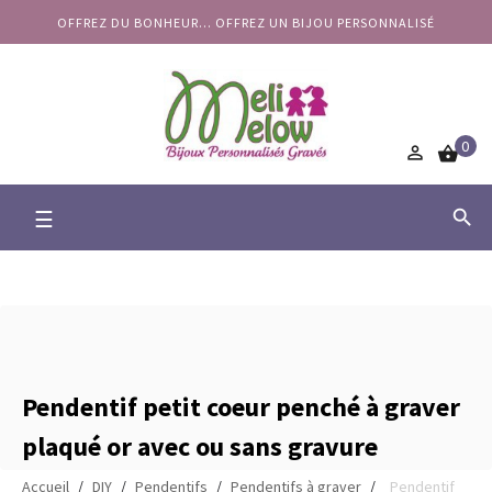
OFFREZ DU BONHEUR... OFFREZ UN BIJOU PERSONNALISÉ
0


Basculer
☰

la
navigation
Pendentif petit coeur penché à graver
plaqué or avec ou sans gravure
Accueil
DIY
Pendentifs
Pendentifs à graver
Pendentif