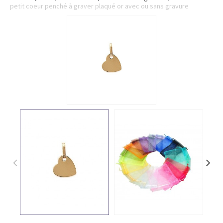
petit coeur penché à graver plaqué or avec ou sans gravure