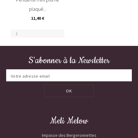
plaqué...
11,40 €
S'abonner à la Newsletter
OK
Meli Melow
Impasse des Bergeronnettes