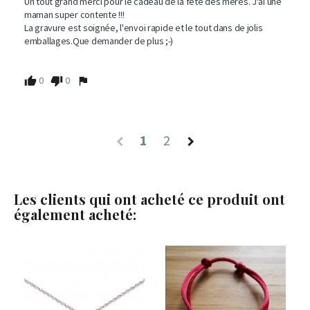
Un tout grand merci pour le cadeau de la fête des mères. J'ai une 
maman super contente !!! 

La gravure est soignée, l'envoi rapide et le tout dans de jolis 
emballages.Que demander de plus ;-) 

0
0
1
2
Les clients qui ont acheté ce produit ont
également acheté: