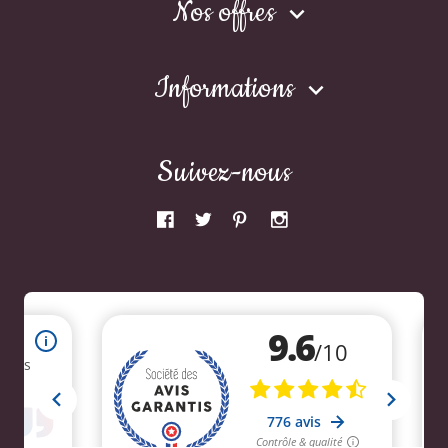
Nos offres

Informations

Suivez-nous