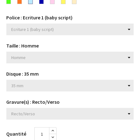
turquoise
Fluo
Fluo
Bleu
Bleu
Rose
Jaune
Beige
Fuchsia
jaune
rose
vert
orange
ciel
marine
clair
Police : Ecriture 1 (baby script)
Taille : Homme
Disque : 35 mm
Gravure(s) : Recto/Verso
Quantité