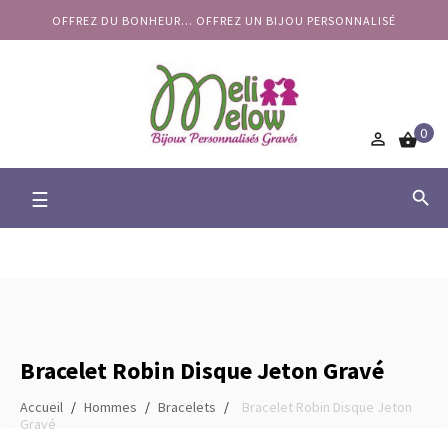
OFFREZ DU BONHEUR... OFFREZ UN BIJOU PERSONNALISÉ
0


Basculer
☰

la
navigation
Bracelet Robin Disque Jeton Gravé
Accueil
Hommes
Bracelets
Bracelet Robin Disque Jeton
Gravé