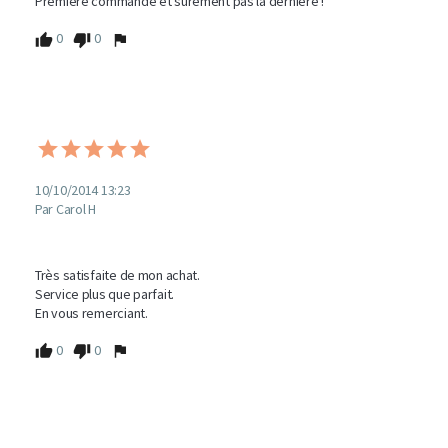
Première commande et sûrement pas la dernière !
0
0
10/10/2014 13:23
Par Carol H
Très satisfaite de mon achat.

Service plus que parfait.

En vous remerciant.
0
0