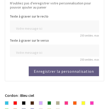
N'oubliez pas d'enregistrer votre personnalisation pour
pouvoir ajouter au panier
Texte à graver sur le recto
250 ombles. max
Texte à graver sur le verso
250 ombles. max
Enregistrer la personnalisation
Cordon : Bleu ciel
Bleu
Rouge
Noir
Chocolat
Lavande
Vert
Gris
Rose
Orange
Fluo
Fluo