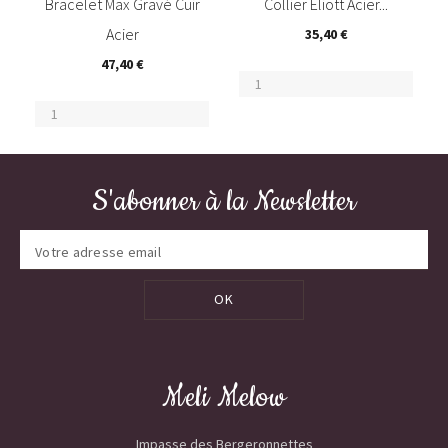
Bracelet Max Gravé Cuir
Collier Eliott Acier...
Acier
35,40 €
47,40 €
S'abonner à la Newsletter
OK
Meli Melow
Impasse des Bergeronnettes