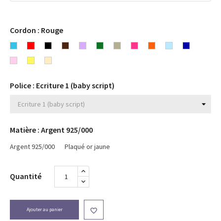
Cordon : Rouge
Bleu
Rouge
Noir
Chocolat
Lavande
Vert
Gris
Rose
Orange
Bleu
Bleu
turquoise
Rose
Jaune
Beige
Fuchsia
ciel
marine
clair
Police : Ecriture 1 (baby script)
Matière : Argent 925/000
Argent 925/000
Plaqué or jaune
Quantité
Ajouter au panier
