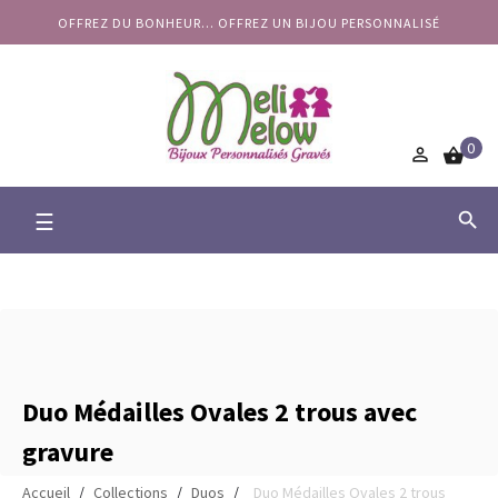
OFFREZ DU BONHEUR... OFFREZ UN BIJOU PERSONNALISÉ
0


Basculer
☰

la
navigation
Duo Médailles Ovales 2 trous avec
gravure
Accueil
Collections
Duos
Duo Médailles Ovales 2 trous