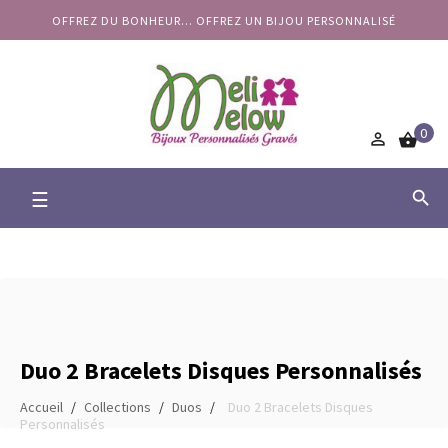
OFFREZ DU BONHEUR... OFFREZ UN BIJOU PERSONNALISÉ
0


Basculer
☰

la
navigation
Duo 2 Bracelets Disques Personnalisés
Accueil
Collections
Duos
Duo 2 Bracelets Disques
Personnalisés