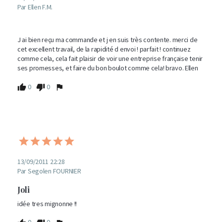
Par Ellen F.M.
J ai bien reçu ma commande et j en suis très contente. merci de 
cet excellent travail, de la rapidité d envoi ! parfait ! continuez 
comme cela, cela fait plaisir de voir une entreprise française tenir 
ses promesses, et faire du bon boulot comme cela! bravo. Ellen
0
0
13/09/2011 22:28
Par Segolen FOURNIER
Joli
idée tres mignonne !! 