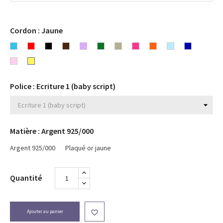
Cordon : Jaune
Bleu
Rouge
Noir
Chocolat
Lavande
Vert
Gris
Rose
Orange
Bleu
Bleu
turquoise
Rose
Jaune
Fuchsia
ciel
marine
clair
Police : Ecriture 1 (baby script)
Matière : Argent 925/000
Argent 925/000
Plaqué or jaune
Quantité
Ajouter au panier
