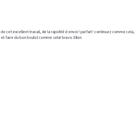
 cet excellent travail, de la rapidité d envoi ! parfait ! continuez comme cela, c
 et faire du bon boulot comme cela! bravo. Ellen