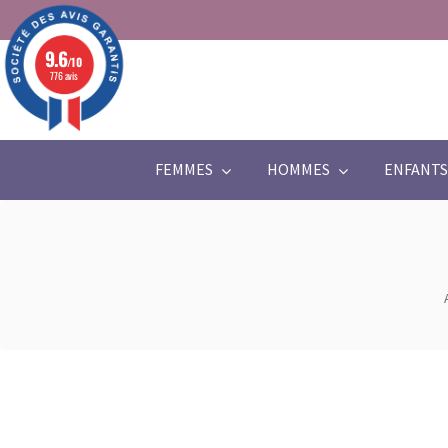
9.6
/10
776 avis
FEMMES
HOMMES
ENFANTS