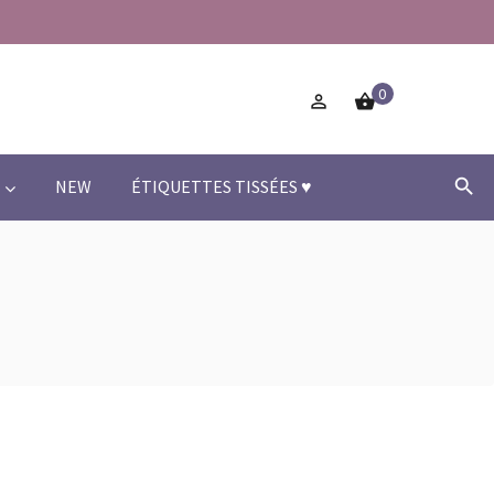
0



NEW
ÉTIQUETTES TISSÉES ♥