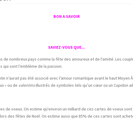
BON A SAVOIR
SAVIEZ-VOUS QUE...
dans de nombreux pays comme la fête des amoureux et de l'amitié. Les coup
 qui sont l’emblème de la passion.
Valentin n’aurait pas été associé avec l’amour romantique avant le haut Moye
oux » ou de
valentins
illustrés de symboles tels qu’un cœur ou un Cupidon ail
rtes de voeux. On estime qu'environ un milliard de ces cartes de voeux sont
 lors des fêtes de Noël. On estime aussi que 85% de ces cartes sont ache