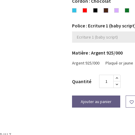
Cordon : Chocolat
Bleu
Rouge
Noir
Chocolat
Lavande
Ver
turquoise
Police : Ecriture 1 (baby script
Matière : Argent 925/000
Argent 925/000
Plaqué or jaune
Quantité
Ajouter au panier

ODUIT