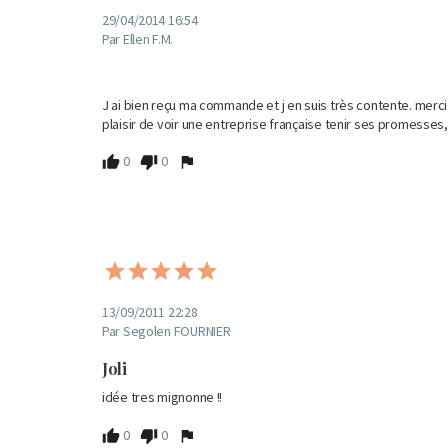
29/04/2014 16:54
Par Ellen F.M.
J ai bien reçu ma commande et j en suis très contente. merci de
plaisir de voir une entreprise française tenir ses promesses,
0
0
13/09/2011 22:28
Par Segolen FOURNIER
Joli
idée tres mignonne !! 
0
0