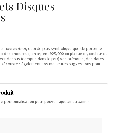
ets Disques
és
e) amoureux(se), quoi de plus symbolique que de porter le
o des amoureux, en argent 925/000 ou plaqué or, couleur du
aver dessus (compris dans le prix) vos prénoms, des dates
.. Découvrez également nos meilleures suggestions pour
roduit
re personnalisation pour pouvoir ajouter au panier