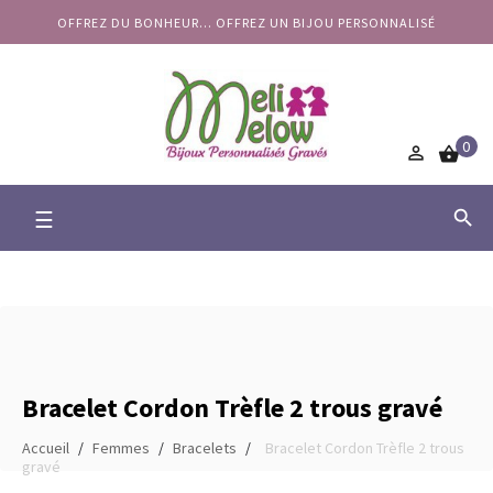
OFFREZ DU BONHEUR... OFFREZ UN BIJOU PERSONNALISÉ
0


Basculer
☰

la
navigation
Bracelet Cordon Trèfle 2 trous gravé
Accueil
Femmes
Bracelets
Bracelet Cordon Trèfle 2 trous
gravé