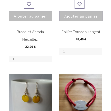


Ajouter au panier
Ajouter au panier
(1)
(3)
Bracelet Victoria
Collier Tornado • argent
Médaille...
47,40 €
22,20 €