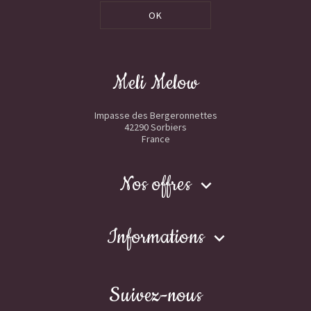
OK
Meli Melow
Impasse des Bergeronnettes
42290 Sorbiers
France
Nos offres

Informations

Suivez-nous