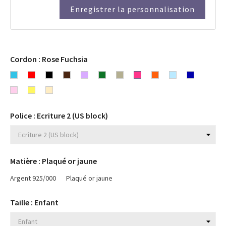
Enregistrer la personnalisation
Cordon : Rose Fuchsia
Bleu
Rouge
Noir
Chocolat
Lavande
Vert
Gris
Rose
Orange
Bleu
Bleu
turquoise
Rose
Jaune
Beige
Fuchsia
ciel
marine
clair
Police : Ecriture 2 (US block)
Matière : Plaqué or jaune
Argent 925/000
Plaqué or jaune
Taille : Enfant