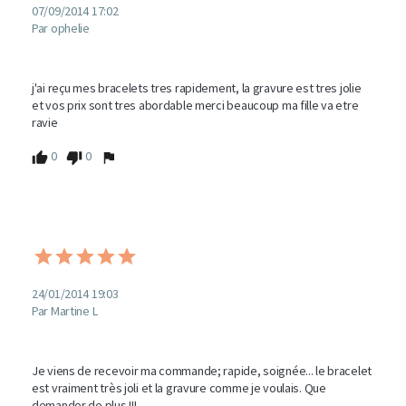
07/09/2014 17:02
Par ophelie
j'ai reçu mes bracelets tres rapidement, la gravure est tres jolie 
et vos prix sont tres abordable merci beaucoup ma fille va etre 
ravie 
0
0
24/01/2014 19:03
Par Martine L
Je viens de recevoir ma commande; rapide, soignée... le bracelet 
est vraiment très joli et la gravure comme je voulais. Que 
demander de plus !!!
