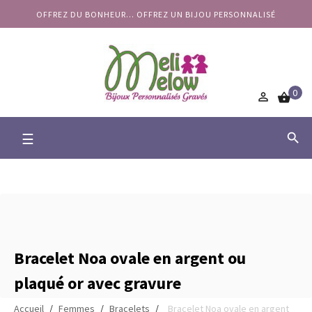
OFFREZ DU BONHEUR... OFFREZ UN BIJOU PERSONNALISÉ
0


Basculer
☰

la
navigation
Bracelet Noa ovale en argent ou
plaqué or avec gravure
Accueil
Femmes
Bracelets
Bracelet Noa ovale en argent