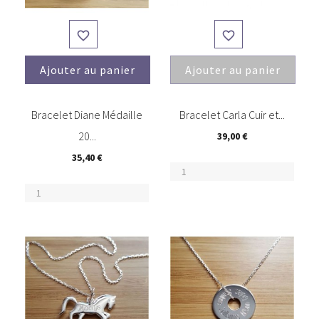


Ajouter au panier
Ajouter au panier
(3)
(5)
Bracelet Diane Médaille
Bracelet Carla Cuir et...
20...
39,00 €
35,40 €