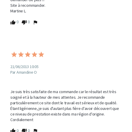
Site à recommander.

Martine L.
0
0
21/06/2013 10:05
Par Amandine O
Je suis très satisfaite de ma commande car le résultat est très 
soigné et à la hauteur de mes attentes. Je recommande 
particulièrement ce site dont le travail est sérieux et de qualité. 
Étant ligérienne, je suis d'autant plus fière d'avoir découvert que 
ce niveau de prestation existe dans ma région d'origine.

Cordialement 
0
0