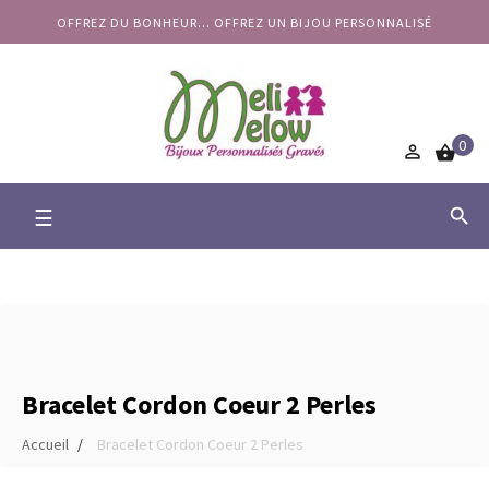
OFFREZ DU BONHEUR... OFFREZ UN BIJOU PERSONNALISÉ
0


Basculer
☰

la
navigation
Bracelet Cordon Coeur 2 Perles
Accueil
Bracelet Cordon Coeur 2 Perles