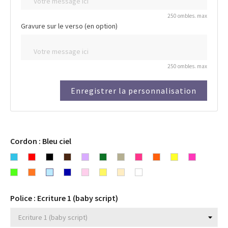
250 ombles. max
Gravure sur le verso (en option)
250 ombles. max
Enregistrer la personnalisation
Cordon : Bleu ciel
Bleu
Rouge
Noir
Chocolat
Lavande
Vert
Gris
Rose
Orange
Fluo
Fluo
turquoise
Fluo
Fluo
Bleu
Bleu
Rose
Jaune
Beige
Fuchsia
Blanc
jaune
rose
vert
orange
ciel
marine
clair
Police : Ecriture 1 (baby script)