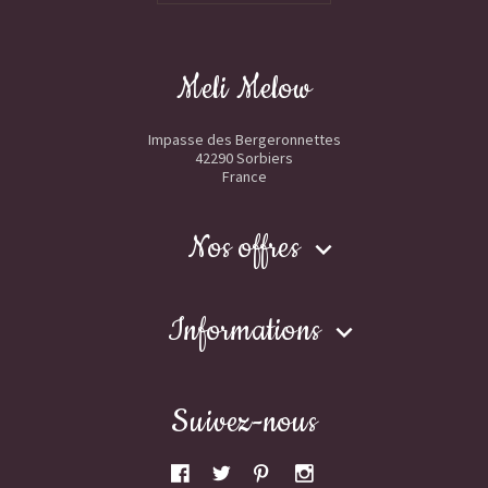
Meli Melow
Impasse des Bergeronnettes
42290 Sorbiers
France
Nos offres

Informations

Suivez-nous