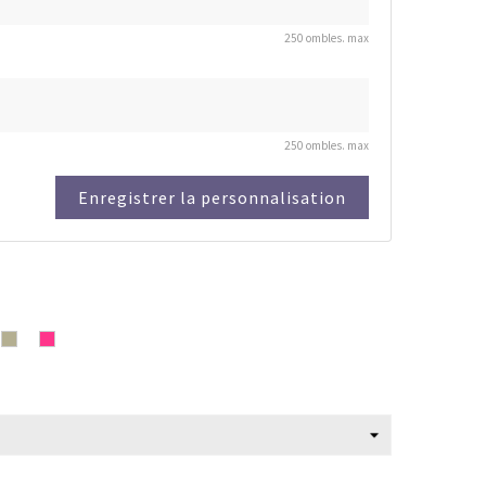
250 ombles. max
250 ombles. max
Enregistrer la personnalisation
t
Gris
Rose
Fuchsia