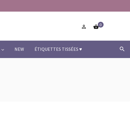
0



NEW
ÉTIQUETTES TISSÉES ♥