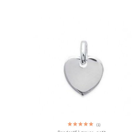


Ajouter au panier
(1)