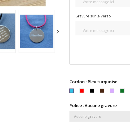
Gravure sur le verso
Cordon : Bleu turquoise
Bleu
Rouge
Noir
Chocolat
Lavande
Ver
turquoise
Police : Aucune gravure