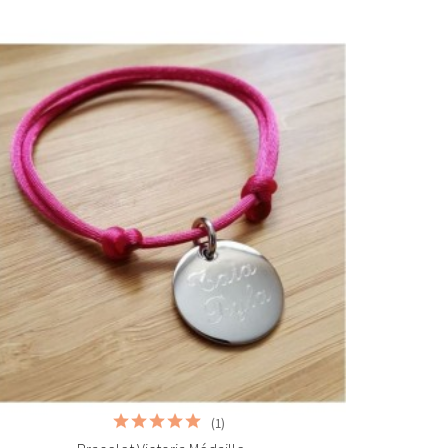


Ajouter au panier
(1)