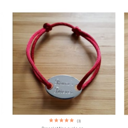


Ajouter au panier
(3)