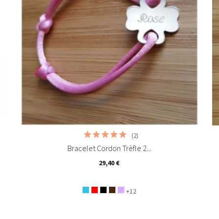
(2)
Bracelet Cordon Trèfle 2...
29,40 €
+12