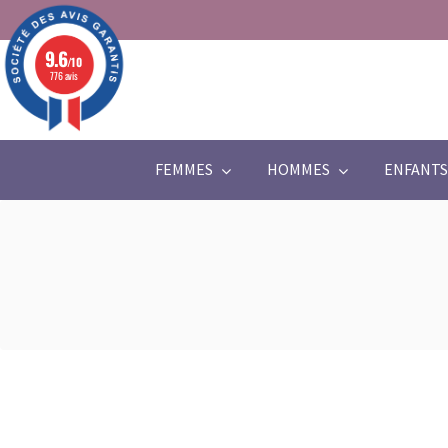
9.6
/10
776 avis
FEMMES
HOMMES
ENFANTS