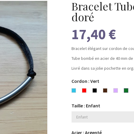
Bracelet Tub
doré
17,40 €
Bracelet élégant sur cordon de cou
Tube bombé en acier de 40 mm de
Livré dans sa jolie pochette en org
Cordon : Vert
Bleu
Rouge
Noir
Chocolat
Lavande
Ver
turquoise
Taille : Enfant
Acier : Argenté