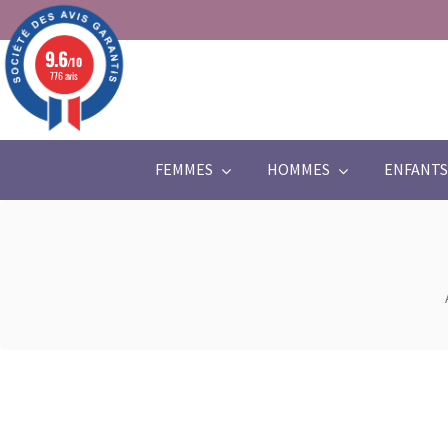
9.6
/10
776 avis
FEMMES
HOMMES
ENFANTS