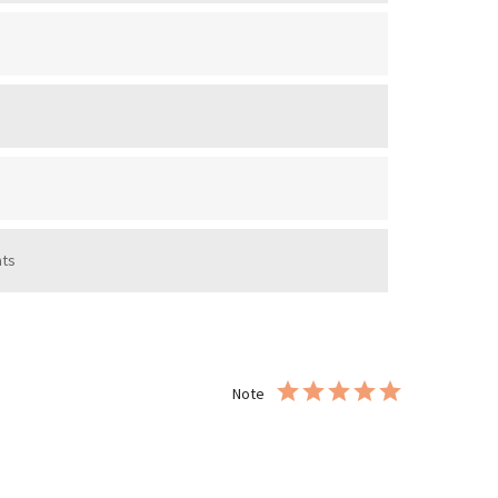
ats
Note