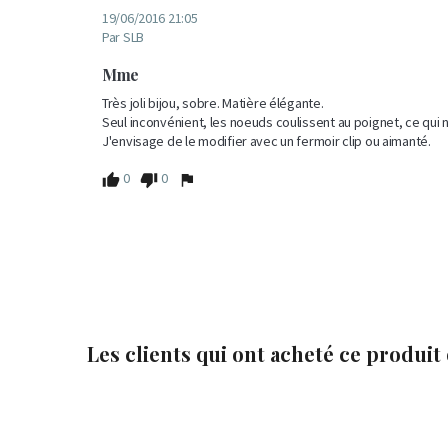
19/06/2016 21:05
Par SLB
Mme
Très joli bijou, sobre. Matière élégante.

Seul inconvénient, les noeuds coulissent au poignet, ce qui 
J'envisage de le modifier avec un fermoir clip ou aimanté.
0
0
Les clients qui ont acheté ce produit

