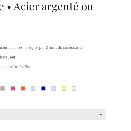
e • Acier argenté ou
leur au choix, à régler par 2 noeuds coulissants
 longueur
anza prête à offrir
t
Gris
Rose
Orange
Bleu
Bleu
Rose
Jaune
Beige
Fuchsia
ciel
marine
clair