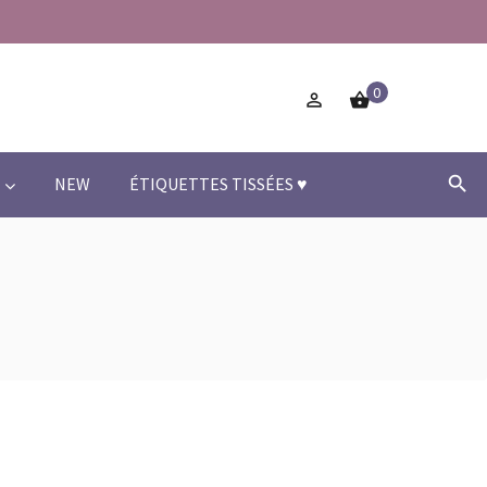
0



NEW
ÉTIQUETTES TISSÉES ♥