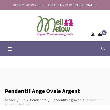
OFFREZ DU BONHEUR... OFFREZ UN BIJOU PERSONNALISÉ
0


Basculer
☰

la
navigation
Pendentif Ange Ovale Argent
Accueil
DIY
Pendentifs
Pendentifs à graver
Pendentif
Ange Ovale Argent