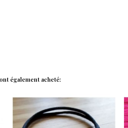
 ont également acheté:


Ajouter au panier