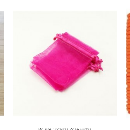


Ajouter au panier
Bourse Organza Rose Fushia