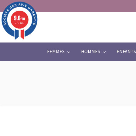
9.6
/10
776 avis
FEMMES
HOMMES
ENFANTS