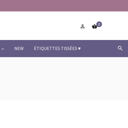
0



NEW
ÉTIQUETTES TISSÉES ♥