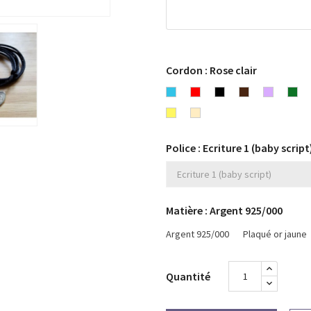
Cordon : Rose clair
Bleu
Rouge
Noir
Chocolat
Lavande
Ver
turquoise
Jaune
Beige
Police : Ecriture 1 (baby script
Matière : Argent 925/000
Argent 925/000
Plaqué or jaune
Quantité