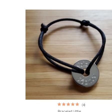


Ajouter au panier
(4)
Bracelet Little...