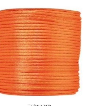


Ajouter au panier
Cordon orange