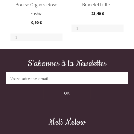
Bourse Organza Rose
Bracelet Little...
Fushia
23,40 €
0,90 €
S'abonner à la Newsletter
OK
Meli Melow