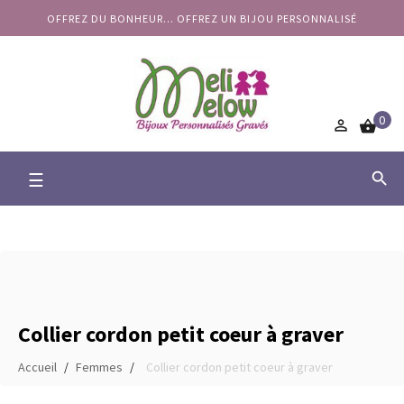
OFFREZ DU BONHEUR... OFFREZ UN BIJOU PERSONNALISÉ
0


Basculer
☰

la
navigation
Collier cordon petit coeur à graver
Accueil
Femmes
Collier cordon petit coeur à graver