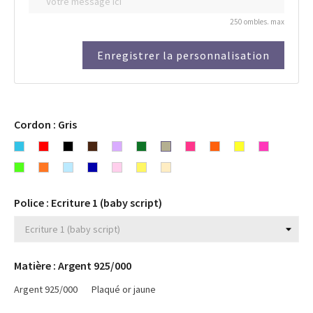
250 ombles. max
Enregistrer la personnalisation
Cordon : Gris
Bleu
Rouge
Noir
Chocolat
Lavande
Vert
Gris
Rose
Orange
Fluo
Fluo
turquoise
Fluo
Fluo
Bleu
Bleu
Rose
Jaune
Beige
Fuchsia
jaune
rose
vert
orange
ciel
marine
clair
Police : Ecriture 1 (baby script)
Matière : Argent 925/000
Argent 925/000
Plaqué or jaune