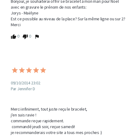
Bonjour, je souhaiterai offrir se bracelet à mon mari pour Noël 
avec en gravure le prénom de nos enfants: 

Jorys - Maëlyne 

Est ce possible au niveau de la place? Sur la même ligne ou sur 2?

Merci
0
0
09/10/2014 23:02
Par Jennifer D
Merci infiniment, tout juste reçu le bracelet, 

j'en suis ravie ! 

commande reçue rapidement.

 commandé jeudi soir, reçue samedi!

je recommanderais votre site a tous mes proches :)