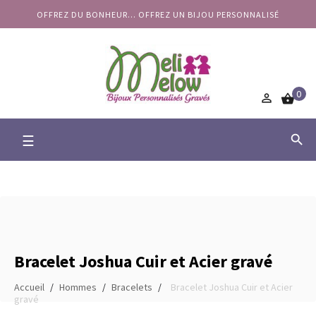
OFFREZ DU BONHEUR... OFFREZ UN BIJOU PERSONNALISÉ
0


Basculer
☰

la
navigation
Bracelet Joshua Cuir et Acier gravé
Accueil
Hommes
Bracelets
Bracelet Joshua Cuir et Acier
gravé