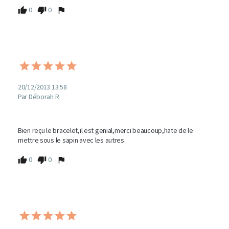
0
0
20/12/2013 13:58
Par Déborah R
Bien reçu le bracelet,il est genial,merci beaucoup,hate de le 
mettre sous le sapin avec les autres.
0
0