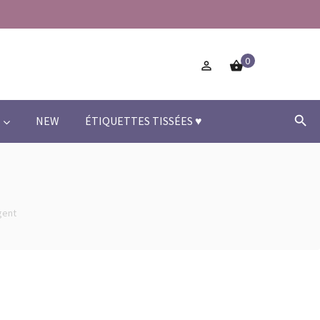
0



NEW
ÉTIQUETTES TISSÉES ♥
gent