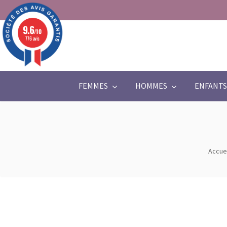
9.6
/10
776 avis
FEMMES
HOMMES
ENFANTS
Accuei