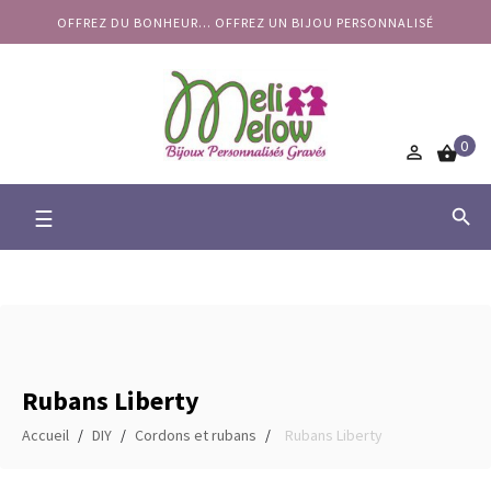
OFFREZ DU BONHEUR... OFFREZ UN BIJOU PERSONNALISÉ
0


Basculer
☰

la
navigation
Rubans Liberty
Accueil
DIY
Cordons et rubans
Rubans Liberty