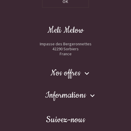
OK
Meli Melow
Impasse des Bergeronnettes
42290 Sorbiers
France
Nos offres

Informations

Suivez-nous