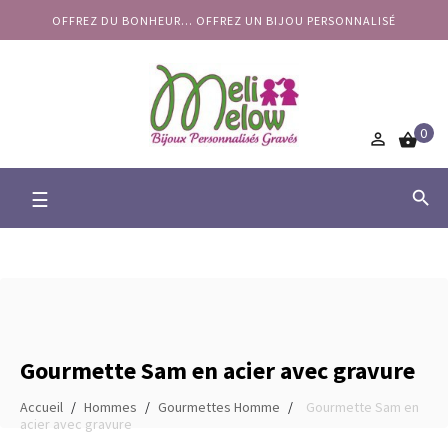
OFFREZ DU BONHEUR... OFFREZ UN BIJOU PERSONNALISÉ
0


Basculer
☰

la
navigation
Gourmette Sam en acier avec gravure
Accueil
Hommes
Gourmettes Homme
Gourmette Sam en
acier avec gravure