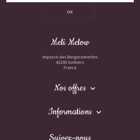
OK
Meli Melow
Impasse des Bergeronnettes
42290 Sorbiers
France
Nos offres

Informations

Suivez-nous