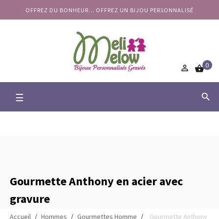
OFFREZ DU BONHEUR... OFFREZ UN BIJOU PERSONNALISÉ
0


Basculer
☰

la
navigation
Gourmette Anthony en acier avec
gravure
Accueil
Hommes
Gourmettes Homme
Gourmette Anthony