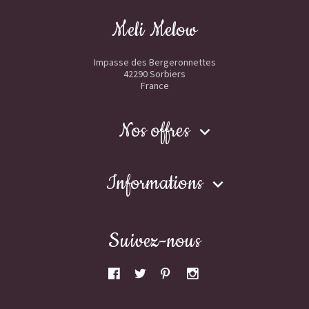
Meli Melow
Impasse des Bergeronnettes
42290 Sorbiers
France
Nos offres

Informations

Suivez-nous