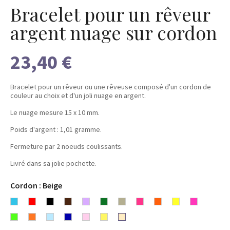
Bracelet pour un rêveur
argent nuage sur cordon
23,40 €
Bracelet pour un rêveur ou une rêveuse composé d'un cordon de
couleur au choix et d'un joli nuage en argent.
Le nuage mesure 15 x 10 mm.
Poids d'argent : 1,01 gramme.
Fermeture par 2 noeuds coulissants.
Livré dans sa jolie pochette.
Cordon : Beige
Bleu
Rouge
Noir
Chocolat
Lavande
Vert
Gris
Rose
Orange
Fluo
Fluo
turquoise
Fluo
Fluo
Bleu
Bleu
Rose
Jaune
Beige
Fuchsia
jaune
rose