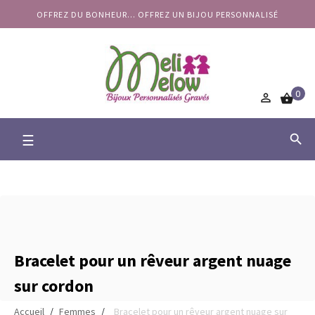
OFFREZ DU BONHEUR... OFFREZ UN BIJOU PERSONNALISÉ
0


Basculer
☰

la
navigation
Bracelet pour un rêveur argent nuage
sur cordon
Accueil
Femmes
Bracelet pour un rêveur argent nuage sur