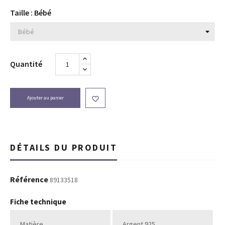
vert
orange
ciel
marine
clair
Taille : Bébé
Quantité
Ajouter au panier

DÉTAILS DU PRODUIT
Référence
89133518
Fiche technique
Matière
Argent 925