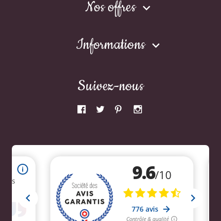
Nos offres

Informations

Suivez-nous