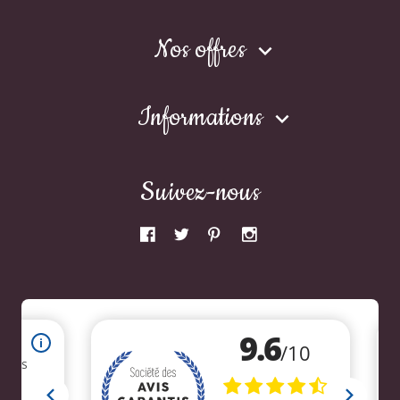
Nos offres

Informations

Suivez-nous