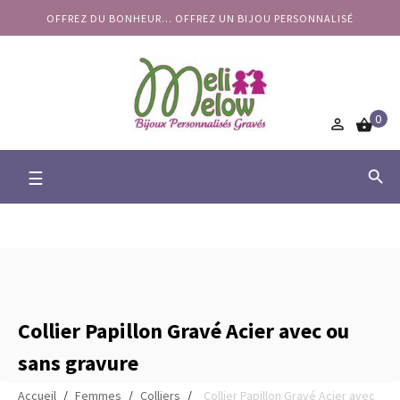
OFFREZ DU BONHEUR... OFFREZ UN BIJOU PERSONNALISÉ
0


Basculer
☰

la
navigation
Collier Papillon Gravé Acier avec ou
sans gravure
Accueil
Femmes
Colliers
Collier Papillon Gravé Acier avec