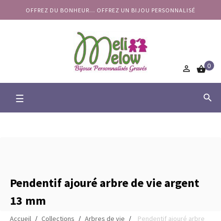
OFFREZ DU BONHEUR... OFFREZ UN BIJOU PERSONNALISÉ
0


Basculer
☰

la
navigation
Pendentif ajouré arbre de vie argent
13 mm
Accueil
Collections
Arbres de vie
Pendentif ajouré arbre